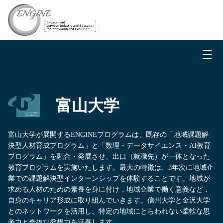
－
－
－
富山大学
富山大学が展開するENGINEプログラムは、既存の「地域課題解
決型人材育成プログラム」と「数理・データサイエンス・AI教育
プログラム」を融合・発展させ、出口（就職先）が一体となった
教育プログラムを実施いたします。最大の特徴は、3年次に地域企
業での課題解決型インターンシップを体験することです。地域が
求める人材のための素養を身に付け，地域企業で働く意義など，
自身のキャリア形成に取り組んでいきます。信州大学と金沢大学
とのネットワークを活用し、特定の地域にとらわれない柔軟な思
考力と奇抜な発想力を涵養します。