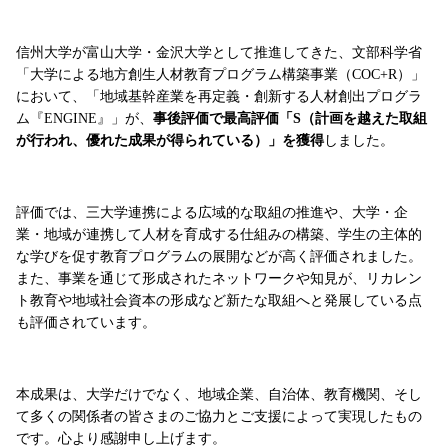
信州大学が富山大学・金沢大学として推進してきた、文部科学省
「大学による地方創生人材教育プログラム構築事業（COC+R）」
において、「地域基幹産業を再定義・創新する人材創出プログラ
ム『ENGINE』」が、
事後評価で最高評価「S（計画を越えた取組
が行われ、優れた成果が得られている）」を獲得
しました。
評価では、三大学連携による広域的な取組の推進や、大学・企
業・地域が連携して人材を育成する仕組みの構築、学生の主体的
な学びを促す教育プログラムの展開などが高く評価されました。
また、事業を通じて形成されたネットワークや知見が、リカレン
ト教育や地域社会資本の形成など新たな取組へと発展している点
も評価されています。
本成果は、大学だけでなく、地域企業、自治体、教育機関、そし
て多くの関係者の皆さまのご協力とご支援によって実現したもの
です。心より感謝申し上げます。