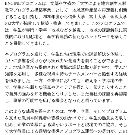
ENGINEプログラムは、文部科学省の「大学による地方創生人材
教育プログラム構築事業」として、地域基幹産業を再定義し創新
することを目指し、2020年度から信州大学、富山大学、金沢大学
の3大学が協働して構築・推進してきました。このプログラムで
は、学生が専門・学年・地域などを越境し、地域の課題解決に実
践的に取り組む場と、産学官連携の新たなネットワークを築くこ
とを目指してきました。
本プログラムを通じて、学生たちは現場での課題解決を体験し、
互いに影響を受けながら実践力や創造力を磨くことができまし
た。地域企業から提供された実際の課題に取り組む中で、学んだ
知識を応用し、多様な視点を持ちチームメンバーと協働する経験
を積みました。一方、企業側においても、教える・学ぶ場の中
で、学生から新たな視点やアイデアを得たり、伝えたりすること
で自身の強みを知る機会となりました。また自社の課題を再認識
し、事業の可能性を広げる機会となったと伺っています。
このような成果を得られたのは、学生、企業、そしてプログラム
を支えた教員や関係者の皆様のおかげです。学生の熱意ある取り
組み、企業の皆様による温かいサポートと現場でのご協力、そし
て大学教員による適切な指導とプログラム運営への尽力が、この