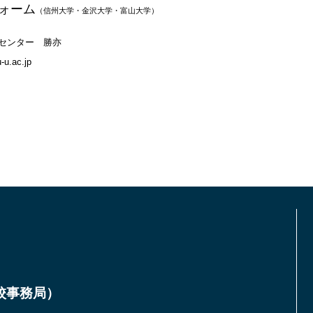
フォーム
（信州大学・金沢大学・富山大学）
センター 勝亦
-u.ac.jp
校事務局）