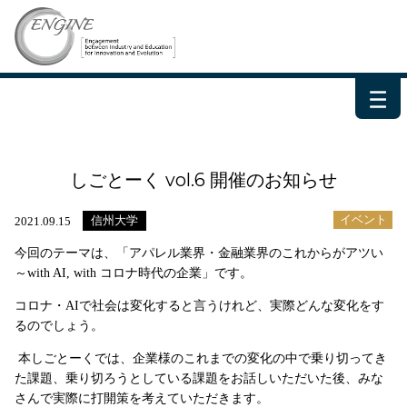
－
－
－
しごとーく vol.6 開催のお知らせ
イベント
信州大学
2021.09.15
今回のテーマは、「アパレル業界・金融業界のこれからがアツい
～with AI, with コロナ時代の企業」です。
コロナ・AIで社会は変化すると言うけれど、実際どんな変化をす
るのでしょう。
本しごとーくでは、企業様のこれまでの変化の中で乗り切ってき
た課題、乗り切ろうとしている課題をお話しいただいた後、みな
さんで実際に打開策を考えていただきます。