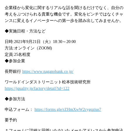
企業様から変化に関するリアルな話を聞けるだけでなく、自分の
考えをぶつけられる貴重な機会です。変化をピンチではなくチャ
ンスに変えるイノベーターへの第一歩を踏み出してみませんか。
◆実施日程・方法など
日時
:
2021年9月21日（火）18:30～20:00
方法
:
オンライン（ZOOM)
定員
:
25名程度
◆参加企業
長野銀行
https://www.naganobank.co.jp/
ワールドインダストリーニット松本技術研究所
https://jquality.jp/factory/detail?id=122
◆参加方法
申込フォーム：
https://forms.gle/rZHmXwW2cygqzius7
要予約
＊フォームに詳細と回答いただいたメールアドレスから参加申込