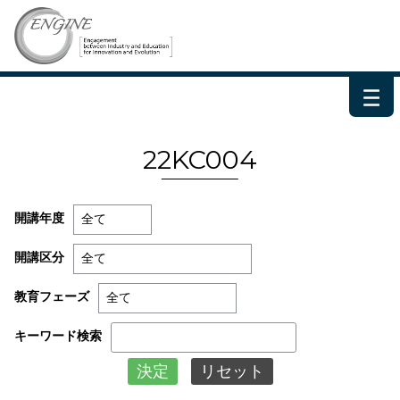
－
－
－
22KC004
開講年度
開講区分
教育フェーズ
キーワード検索
決定
リセット